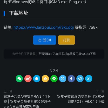
调出Windows的命令窗口即CMD.exe-Ping.exe）
下载地址
链接:
https://www.lanzoui.com/i3kcdqj
提取码: 7a8k
赞(
0
)
打赏

未经允许不得转载：
字节律动
»
芯烨打印机ip修改工具V3.0C下载
分享到









上一篇
下一篇
银盒子会员APP安卓版V3.4.1下
银盒子收银系统安卓版（银盒子
载 | 银盒子会员卡系统和银盒子
智能POS）V6.0.1.6下载
erp会员系统配套客户端