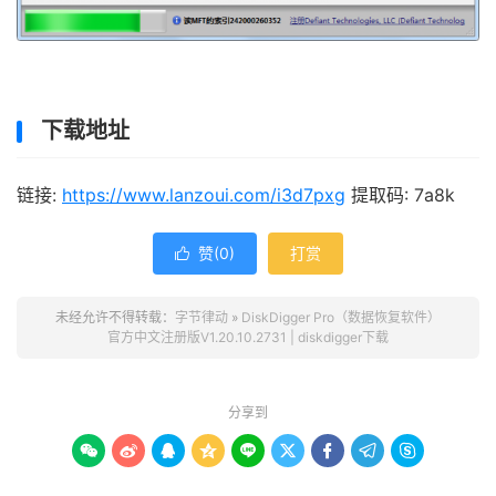
下载地址
链接:
https://www.lanzoui.com/i3d7pxg
提取码: 7a8k
赞(
0
)
打赏

未经允许不得转载：
字节律动
»
DiskDigger Pro（数据恢复软件）
官方中文注册版V1.20.10.2731 | diskdigger下载
分享到








