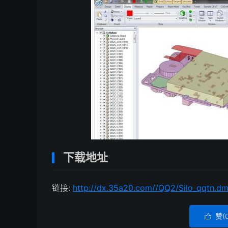
下载地址
链接:
http://dx.35a20.com//QQ2/Silo_qqtn.d
赞(
