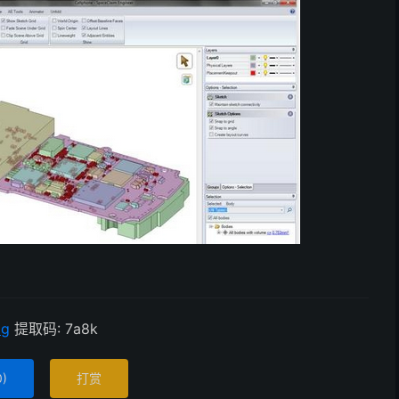
mg
提取码: 7a8k
0
)
打赏