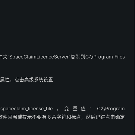
eClaimLicenceServer”复制到C:\\Program Files
择属性，点击高级系统设置
_license_file，变量值：C:\\Program
\\sc.lic（繁星软件园温馨提示不要有多余字符和标点，然后记得点击确定