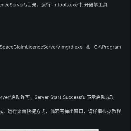
LicenceServer\\目录，运行“lmtools.exe”打开破解工具
laimLicenceServer\\lmgrd.exe和C:\\Program
Server”启动许可，Server Start Successful表示启动成功
版安装完成，运行桌面快捷方式，倘若有弹出窗口，请仔细根据教程