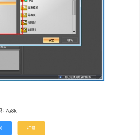
 7a8k
0
)
打赏