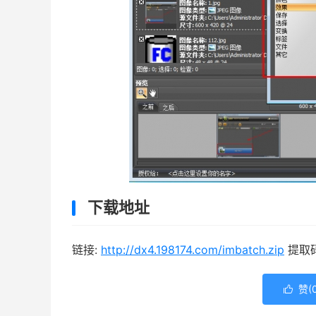
下载地址
链接:
http://dx4.198174.com/imbatch.zip
提取码:
赞(
