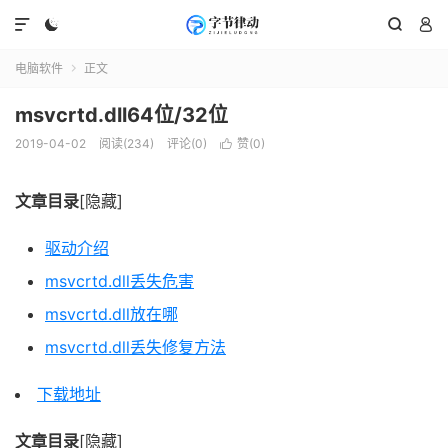




电脑软件
正文

msvcrtd.dll64位/32位
2019-04-02
阅读(234)
评论(0)
赞(
0
)

文章目录
[隐藏]
驱动介绍
msvcrtd.dll丢失危害
msvcrtd.dll放在哪
msvcrtd.dll丢失修复方法
下载地址
文章目录
[隐藏]