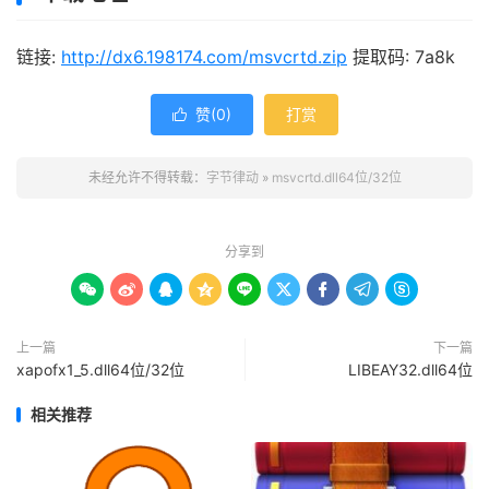
链接:
http://dx6.198174.com/msvcrtd.zip
提取码: 7a8k
赞(
0
)
打赏

未经允许不得转载：
字节律动
»
msvcrtd.dll64位/32位
分享到









上一篇
下一篇
xapofx1_5.dll64位/32位
LIBEAY32.dll64位
相关推荐