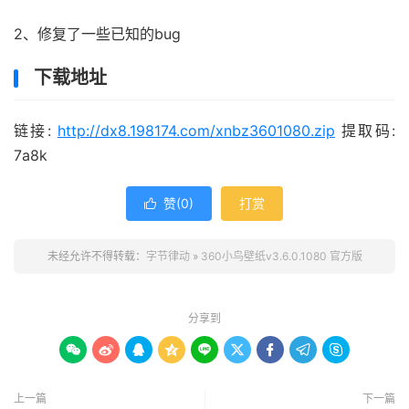
2、修复了一些已知的bug
下载地址
链接:
http://dx8.198174.com/xnbz3601080.zip
提取码:
7a8k
赞(
0
)
打赏

未经允许不得转载：
字节律动
»
360小鸟壁纸v3.6.0.1080 官方版
分享到









上一篇
下一篇