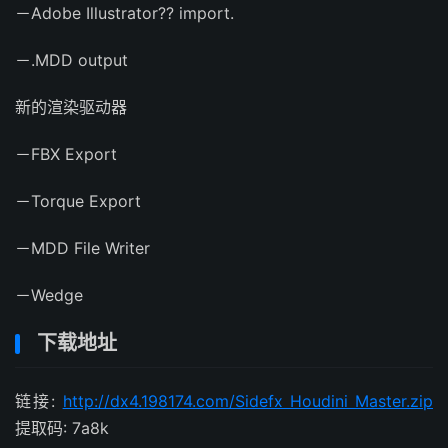
－Adobe Illustrator?? import.
－.MDD output
新的渲染驱动器
－FBX Export
－Torque Export
－MDD File Writer
－Wedge
下载地址
链接:
http://dx4.198174.com/Sidefx Houdini Master.zip
提取码: 7a8k