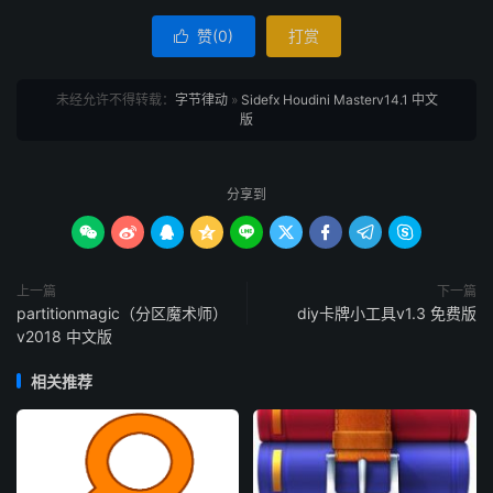
赞(
0
)
打赏

未经允许不得转载：
字节律动
»
Sidefx Houdini Masterv14.1 中文
版
分享到









上一篇
下一篇
partitionmagic（分区魔术师）
diy卡牌小工具v1.3 免费版
v2018 中文版
相关推荐