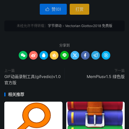
赞(
0
)
打赏

未经允许不得转载：
字节律动
»
Vectorian Giottov2018 免费版
分享到









上一篇
下一篇
GIF动画录制工具(gifvedio)v1.0
MemPlusv1.5 绿色版
官方版
相关推荐