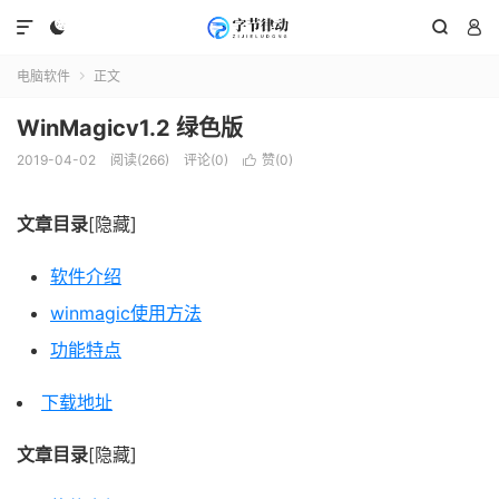




电脑软件
正文

WinMagicv1.2 绿色版
2019-04-02
阅读(266)
评论(0)
赞(
0
)

文章目录
[隐藏]
软件介绍
winmagic使用方法
功能特点
下载地址
文章目录
[隐藏]