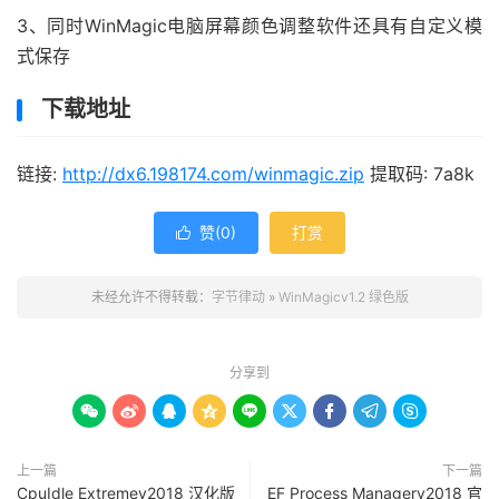
3、同时WinMagic电脑屏幕颜色调整软件还具有自定义模
式保存
下载地址
链接:
http://dx6.198174.com/winmagic.zip
提取码: 7a8k
赞(
0
)
打赏

未经允许不得转载：
字节律动
»
WinMagicv1.2 绿色版
分享到









上一篇
下一篇
CpuIdle Extremev2018 汉化版
EF Process Managerv2018 官