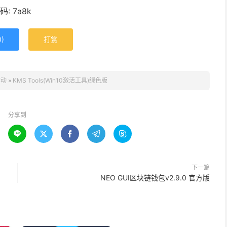
: 7a8k
0
)
打赏
律动
»
KMS Tools(Win10激活工具)绿色版
分享到





下一篇
NEO GUI区块链钱包v2.9.0 官方版