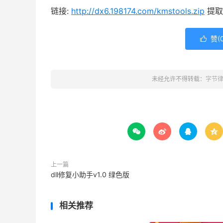
链接:
http://dx6.198174.com/kmstools.zip
提取码
赞(

未经允许不得转载：
字节




上一篇
dll修复小助手v1.0 绿色版
相关推荐