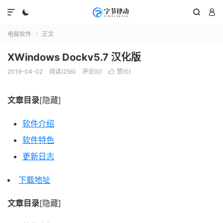




电脑软件
正文

XWindows Dockv5.7 汉化版
2019-04-02
阅读(256)
评论(0)
赞(
0
)

文章目录
[隐藏]
软件介绍
软件特色
更新日志
下载地址
文章目录
[隐藏]