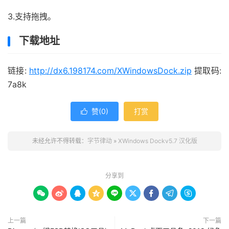
3.支持拖拽。
下载地址
链接:
http://dx6.198174.com/XWindowsDock.zip
提取码:
7a8k
赞(
0
)
打赏

未经允许不得转载：
字节律动
»
XWindows Dockv5.7 汉化版
分享到









上一篇
下一篇