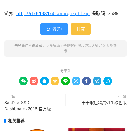
链接:
http://dx6.198174.com/qnzphf.zip
提取码: 7a8k
赞(
0
)
打赏

未经允许不得转载：
字节律动
»
全能数码照片恢复大师v2018 免费
版
分享到









上一篇
下一篇
SanDisk SSD
千千取色精灵v1.1 绿色版
Dashboardv2018 官方版
相关推荐