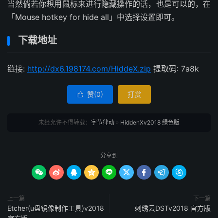
当然倘若你想用鼠标来进行隐藏操作的话，也是可以的，在
「Mouse hotkey for hide all」中选择设置即可。
下载地址
链接:
http://dx6.198174.com/HiddeX.zip
提取码: 7a8k
赞(
0
)
打赏

未经允许不得转载：
字节律动
»
HiddenXv2018 绿色版
分享到









上一篇
下一篇
Etcher(u盘镜像制作工具)v2018
刺绣云DSTv2018 官方版