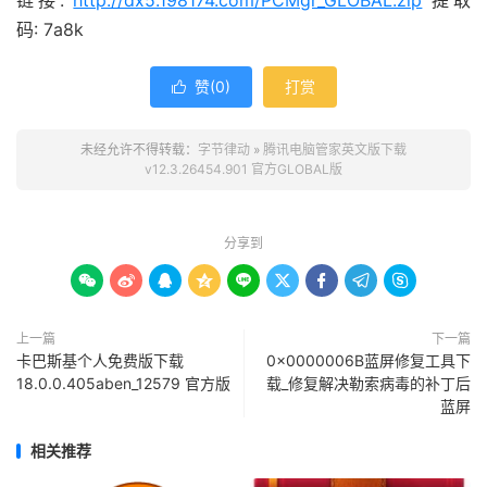
链接:
http://dx5.198174.com/PCMgr_GLOBAL.zip
提取
码: 7a8k
赞(
0
)
打赏

未经允许不得转载：
字节律动
»
腾讯电脑管家英文版下载
v12.3.26454.901 官方GLOBAL版
分享到









上一篇
下一篇
卡巴斯基个人免费版下载
0x0000006B蓝屏修复工具下
18.0.0.405aben_12579 官方版
载_修复解决勒索病毒的补丁后
蓝屏
相关推荐