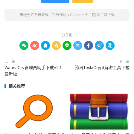
未经允许不得转载：
字节律动
»
CCleaner后门查杀工具下载
分享到









上一篇
下一篇
WannaCry管理员助手下载v2.1
腾讯TeslaCrypt解密工具下载
最新版
相关推荐