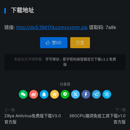
下载地址
链接:
http://dx5.198174.com/xymm.zip
提取码: 7a8k
赞(
0
)
打赏

未经允许不得转载：
字节律动
»
星宇密码保管箱官方下载v3.2 免费
版
分享到









上一篇
下一篇
Zillya Аntivirus免费版下载V3.0
360CPU漏洞免疫工具下载v1.0
官方版
官方版