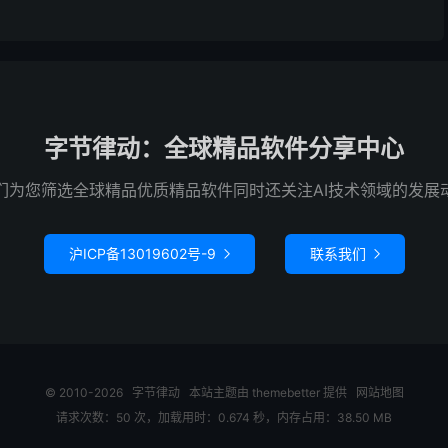
字节律动：全球精品软件分享中心
们为您筛选全球精品优质精品软件同时还关注AI技术领域的发展
沪ICP备13019602号-9
联系我们


© 2010-2026
字节律动
本站主题由
themebetter
提供
网站地图
请求次数：50 次，加载用时：0.674 秒，内存占用：38.50 MB