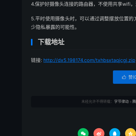
4.保护好摄像头连接的路由器，不使用共享wif
5.平时使用摄像头时，可以通过调整摆放位置
少隐私暴露的可能性。
下载地址
链接:
http://dx5.198174.com/txhbsxtaqjcgj.zip
赞(

未经允许不得转载：
字节律动
»
腾



