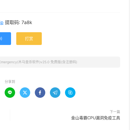
ip
提取码: 7a8k
0
)
打赏
 Emergency(木马查杀软件)v25.0 免费版(含注册码)
分享到





下一篇
金山毒霸CPU漏洞免疫工具