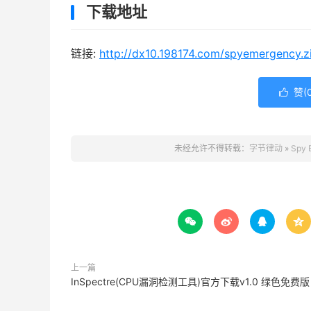
下载地址
链接:
http://dx10.198174.com/spyemergency.z
赞(

未经允许不得转载：
字节律动
»
Spy




上一篇
InSpectre(CPU漏洞检测工具)官方下载v1.0 绿色免费版