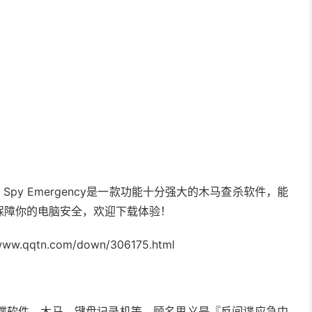
破解版。Spy Emergency是一款功能十分强大的木马查杀软件，能
保障你的电脑安全，欢迎下载体验！
/www.qqtn.com/down/306175.html
谍软件、木马、键盘记录机等。顾名思义是『反间谍应急中