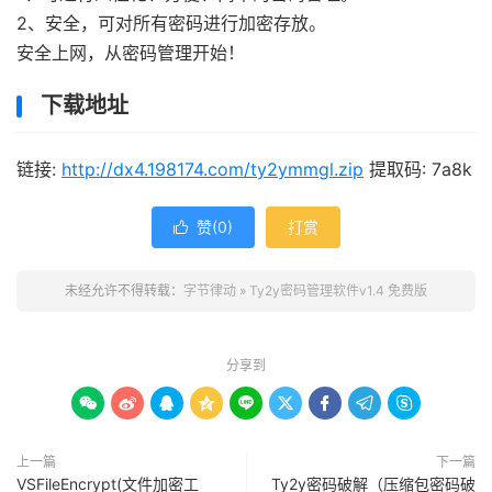
2、安全，可对所有密码进行加密存放。
安全上网，从密码管理开始！
下载地址
链接:
http://dx4.198174.com/ty2ymmgl.zip
提取码: 7a8k
赞(
0
)
打赏

未经允许不得转载：
字节律动
»
Ty2y密码管理软件v1.4 免费版
分享到









上一篇
下一篇
VSFileEncrypt(文件加密工
Ty2y密码破解（压缩包密码破