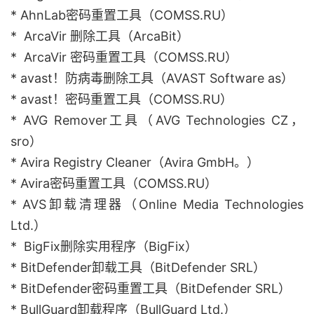
* AhnLab密码重置工具（COMSS.RU）
* ArcaVir 删除工具（ArcaBit）
* ArcaVir 密码重置工具（COMSS.RU）
* avast！防病毒删除工具（AVAST Software as）
* avast！密码重置工具（COMSS.RU）
* AVG Remover工具（AVG Technologies CZ，
sro）
* Avira Registry Cleaner（Avira GmbH。）
* Avira密码重置工具（COMSS.RU）
* AVS卸载清理器（Online Media Technologies
Ltd.）
* BigFix删除实用程序（BigFix）
* BitDefender卸载工具（BitDefender SRL）
* BitDefender密码重置工具（BitDefender SRL）
* BullGuard卸载程序（BullGuard Ltd.）