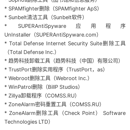
* SPAMfighter删除（SPAMfighter ApS）
* Sunbelt清洁工具（Sunbelt软件）
* SUPERAntiSpyware应用程序
UnInstaller（SUPERAntiSpyware.com）
* Total Defense Internet Security Suite删除工具
（Total Defense Inc.）
* 趋势科技卸载工具（趋势科技（中国）有限公司）
* TrustPort删除实用程序（TrustPort，as）
* Webroot删除工具（Webroot Inc.）
* WinPatrol删除（BillP Studios）
* Zillya卸载程序（COMSS.RU）
* ZoneAlarm密码重置工具（COMSS.RU）
* ZoneAlarm删除工具（Check Point） Software
Technologies LTD）