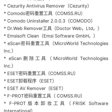
* Cezurity Antivirus Remover（Cezurity）
* Comodo密码重置工具（COMSS.RU）
* Comodo Uninstaller 2.0.0.3（COMODO）
* Dr.Web Remover工具（Doctor Web，Ltd。）
* Emsisoft Clean（Emsi Software GmbH。）
* eScan密码重置工具（MicroWorld Technologies
Inc.）
* eScan删除工具（MicroWorld Technologies
Inc.）
* ESET密码重置工具（COMSS.RU）
* ESET卸载程序（ESET）
* ESET AV Remover（ESET）
* F-PROT密码重置工具（ COMSS.RU）
* F-PROT版本卸妆工具（FRISK Software
International）