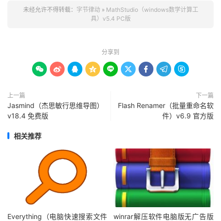
未经允许不得转载：
字节律动
»
MathStudio（windows数学计算工
具）v5.4 PC版
分享到









上一篇
下一篇
Jasmind（杰思敏行思维导图）
Flash Renamer（批量重命名软
v18.4 免费版
件）v6.9 官方版
相关推荐
Everything（电脑快速搜索文件
winrar解压软件电脑版无广告版