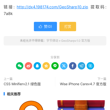
链接:
http://dx4.198174.com/GeoSharp10.zip
提取码:
7a8k
赞(
0
)
打赏

未经允许不得转载：
字节律动
»
GeoSharpv1.0 官方版
分享到









上一篇
下一篇
CSS Minifierv2.1 绿色版
Wise iPhone Carev4.7 官方版
相关推荐