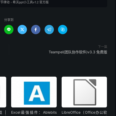
字节律动
»
希沃ppt小工具v1.2 官方版
分享到





下一篇
Teampel(团队协作软件)v3.3 免费版
载 |
Excel最强插件：Ablebits
LibreOffice（Office办公软