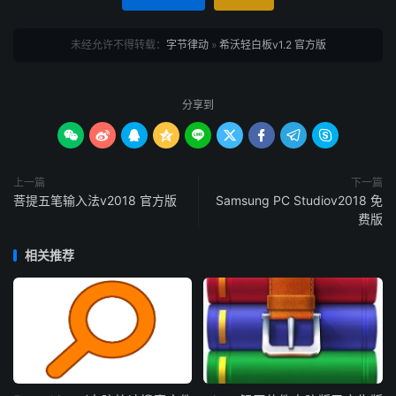
未经允许不得转载：
字节律动
»
希沃轻白板v1.2 官方版
分享到









上一篇
下一篇
菩提五笔输入法v2018 官方版
Samsung PC Studiov2018 免
费版
相关推荐