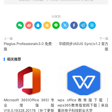
分享到









上一篇
下一篇
Plagius Professionalv3.0 免费
华硕同步(ASUS Sync)v1.2 官方
版
版
相关推荐
Microsoft 365(Office 365) 专
wps office教育版下载 |
业增强版
wps365教育版官网下载 | 来自
V16.0.19328.20178（补丁更新
重庆电子科技职业大学