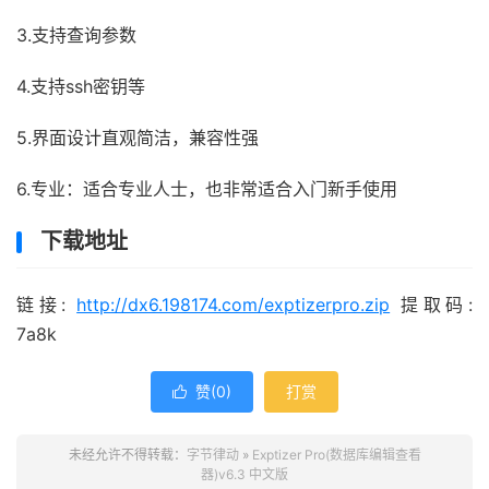
3.支持查询参数
4.支持ssh密钥等
5.界面设计直观简洁，兼容性强
6.专业：适合专业人士，也非常适合入门新手使用
下载地址
链接:
http://dx6.198174.com/exptizerpro.zip
提取码:
7a8k
赞(
0
)
打赏

未经允许不得转载：
字节律动
»
Exptizer Pro(数据库编辑查看
器)v6.3 中文版