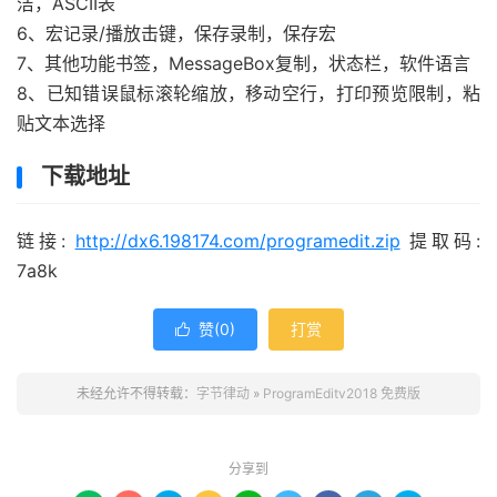
洁，ASCII表
6、宏记录/播放击键，保存录制，保存宏
7、其他功能书签，MessageBox复制，状态栏，软件语言
8、已知错误鼠标滚轮缩放，移动空行，打印预览限制，粘
贴文本选择
下载地址
链接:
http://dx6.198174.com/programedit.zip
提取码:
7a8k
赞(
0
)
打赏

未经允许不得转载：
字节律动
»
​ProgramEditv2018 免费版
分享到