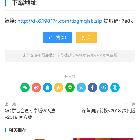
下载地址
链接:
http://dx6.198174.com/tbgmqlsb.zip
提取码: 7a8k
赞(
0
)
打赏

未经允许不得转载：
字节律动
»
拖把更名器v2018 免费版
分享到









上一篇
下一篇
QQ拼音会员专享版输入法
深蓝词库转换v2018 绿色版
v2018 官方版
相关推荐