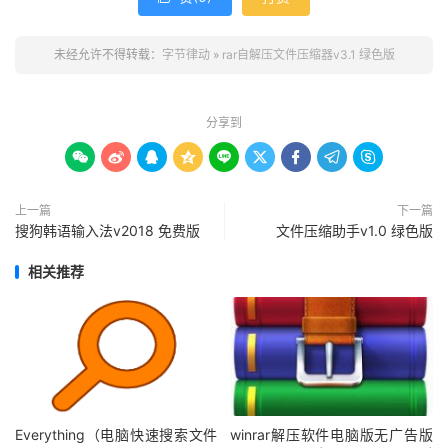
未经允许不得转载：
字节律动
»
rar自解压文件压缩器v3.1 绿色版
分享到









上一篇
下一篇
搜狗韩语输入法v2018 免费版
文件压缩助手v1.0 绿色版
相关推荐
Everything（电脑快速搜索文件
winrar解压软件电脑版无广告版