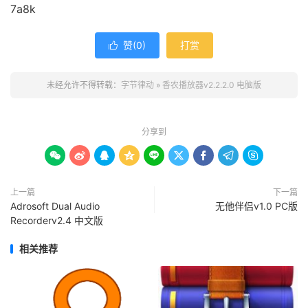
7a8k
赞(
0
)
打赏

未经允许不得转载：
字节律动
»
香农播放器v2.2.2.0 电脑版
分享到









上一篇
下一篇
Adrosoft Dual Audio
无他伴侣v1.0 PC版
Recorderv2.4 中文版
相关推荐