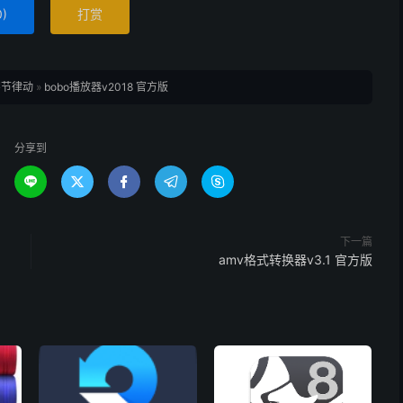
0
)
打赏
字节律动
»
bobo播放器v2018 官方版
分享到





下一篇
amv格式转换器v3.1 官方版