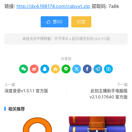
链接:
http://dx4.198174.com/csbyxt.zip
提取码: 7a8k
赞(
0
)
打赏

未经允许不得转载：
字节律动
»
超市播音系统v8.0 PC版
分享到









上一篇
下一篇
深度录音v1.3.1.1 官方版
此刻主播助手电脑版
v2.1.0.17640 官方版
相关推荐