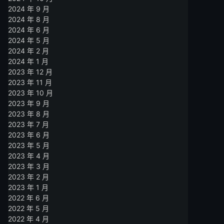
2024 年 9 月
2024 年 8 月
2024 年 6 月
2024 年 5 月
2024 年 2 月
2024 年 1 月
2023 年 12 月
2023 年 11 月
2023 年 10 月
2023 年 9 月
2023 年 8 月
2023 年 7 月
2023 年 6 月
2023 年 5 月
2023 年 4 月
2023 年 3 月
2023 年 2 月
2023 年 1 月
2022 年 6 月
2022 年 5 月
2022 年 4 月