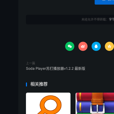
未经允许不得转载：
字




上一篇
Soda Player苏打播放器v1.2.2 最新版
相关推荐