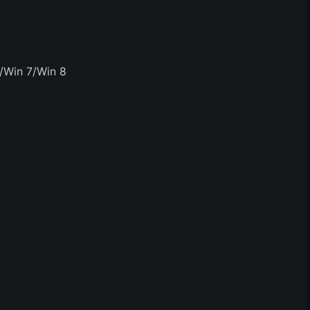
Win 7/Win 8