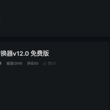
展
换器v12.0 免费版
件
阅读(304)
评论(0)
赞(
0
)
