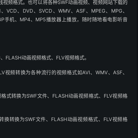
V在线视频格式。也可以将各种SWF动画视频、视频网站下载的
VCD、DVD、SVCD、WMV、ASF、MPEG、MPG、
3GP手机、MP4、MP5播放器上播放，随时随地看电影听音
、FLASH动画视频格式、FLV视频格式。
LV视频转换为各种流行的视频格式如AVI、WMV、ASF、
视频格式转换为SWF文件、FLASH动画视频格式、FLV视频格
式转换转换为SWF文件、FLASH动画视频格式、FLV视频格