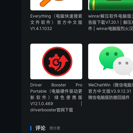
Everything（电脑快速搜索
winrar解压软件电脑
文件软件）官方中文版
告版下载V7.20.1 | 解
V1.4.1.1032
件 | winrar电脑版烈火
Driver Booster Pro
WeChatWin（微信电
Portable（电脑硬件驱动更
官方中文版V3.9.12.31 
新软件）绿色便携版
微信电脑版防撤回插件
V12.1.0.469 |
driverbooster官网下载
评论
抢沙发