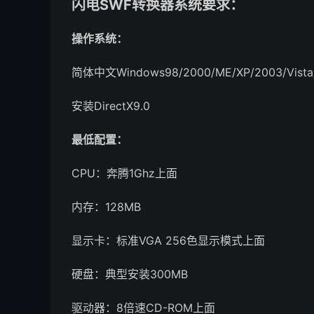
闪电SWF转换器系统要求：
操作系统：
简体中文Windows98/2000/ME/XP/2003/Vista/
安装DirectX9.0
最低配置：
CPU：奔腾1Ghz上面
内存：128MB
显示卡：标准VGA 256色显示模式上面
硬盘：典型安装300MB
驱动器：8倍速CD-ROM上面