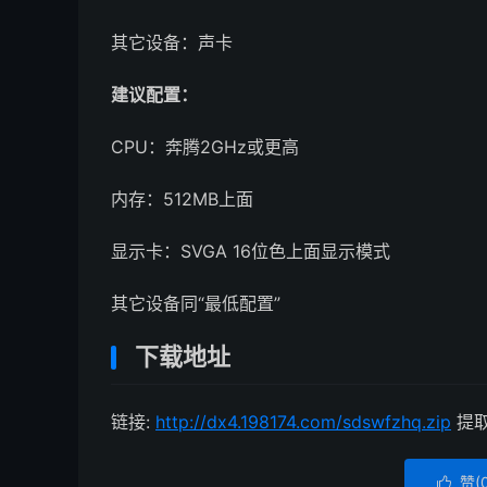
其它设备：声卡
建议配置：
CPU：奔腾2GHz或更高
内存：512MB上面
显示卡：SVGA 16位色上面显示模式
其它设备同“最低配置”
下载地址
链接:
http://dx4.198174.com/sdswfzhq.zip
提取码
赞(
