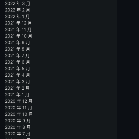
2022 年 3 月
2022 年 2 月
2022 年 1 月
2021 年 12 月
2021 年 11 月
2021 年 10 月
2021 年 9 月
2021 年 8 月
2021 年 7 月
2021 年 6 月
2021 年 5 月
2021 年 4 月
2021 年 3 月
2021 年 2 月
2021 年 1 月
2020 年 12 月
2020 年 11 月
2020 年 10 月
2020 年 9 月
2020 年 8 月
2020 年 7 月