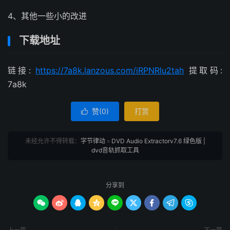
4、其他一些小的改进
下载地址
链接:
https://7a8k.lanzous.com/iRPNRlu2tah
提取码:
7a8k
赞(
0
)
打赏

未经允许不得转载：
字节律动
»
DVD Audio Extractorv7.6 绿色版 |
dvd音轨抓取工具
分享到








