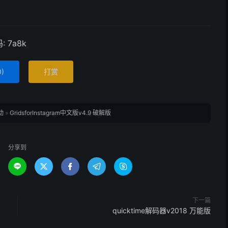
 7a8k
0
)
打赏
动
»
GridsforInstagram中文版v4.9 破解版
分享到





下一篇
quicktime解码器v2018 万能版