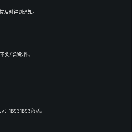
/提及时得到通知。
完成后不要启动软件。
Key：1B931B93激活。