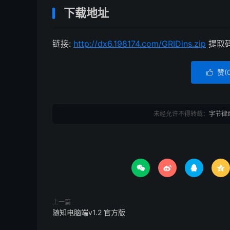
下载地址
链接:
http://dx6.198174.com/GRIDins.zip
提取码:
赞(

未经允许不得转载：
字节律




上一篇
随知电脑端v1.2 官方版