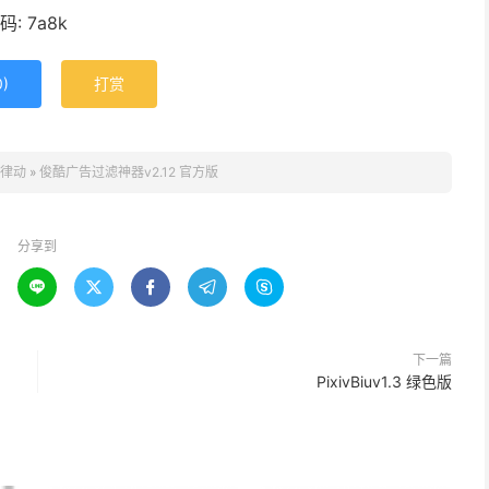
: 7a8k
0
)
打赏
律动
»
俊酷广告过滤神器v2.12 官方版
分享到





下一篇
PixivBiuv1.3 绿色版