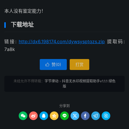
本人没有鉴定能力！
下载地址
链接:
http://dx6.198174.com/dywsysptqzs.zip
提取码:
7a8k
赞(
0
)
打赏

未经允许不得转载：
字节律动
»
抖音无水印视频提取助手v1.1.1 绿色
版
分享到








