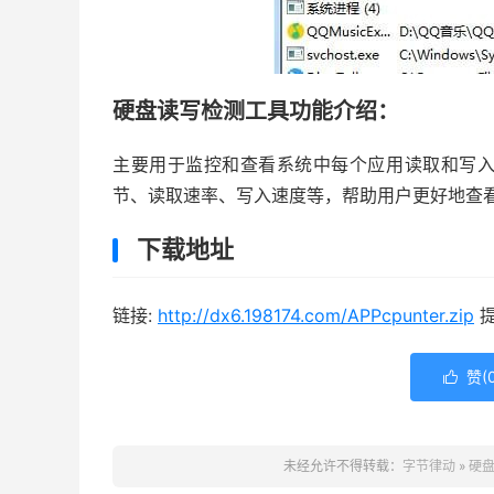
硬盘读写检测工具功能介绍：
主要用于监控和查看系统中每个应用读取和写
节、读取速率、写入速度等，帮助用户更好地查
下载地址
链接:
http://dx6.198174.com/APPcpunter.zip
提
赞(

未经允许不得转载：
字节律动
»
硬盘