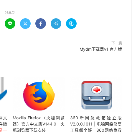
分享到





下一篇
Mydm下载器v1 官方版
网文
Mozilla Firefox（火狐浏览
360断网急救箱独立版
件版
器）官方中文版V144.0 | 火
V2.0.0.1011 | 电脑网络修复
享一
狐浏览器下载安装
工具哪个好 | 360网络急救